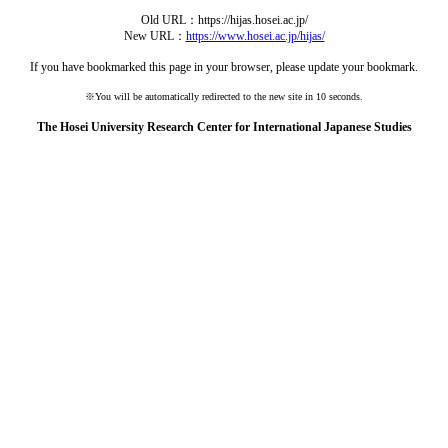
Old URL：https://hijas.hosei.ac.jp/
New URL：
https://www.hosei.ac.jp/hijas/
If you have bookmarked this page in your browser, please update your bookmark.
※You will be automatically redirected to the new site in 10 seconds.
The Hosei University Research Center for International Japanese Studies